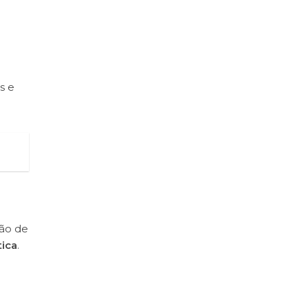
s e
ção de
tica
.