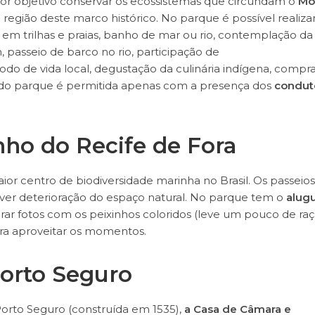
or objetivo conservar os ecossistemas que circundam o
Mo
região deste marco histórico. No parque é possível realiza
 em trilhas e praias, banho de mar ou rio, contemplação da
 passeio de barco no rio, participação de
modo de vida local, degustação da culinária indígena, compr
vos do parque é permitida apenas com a presença dos
condut
ho do Recife de Fora
aior centro de biodiversidade marinha no Brasil. Os passeios
ver deterioração do espaço natural. No parque tem o
alugu
rar fotos com os peixinhos coloridos (leve um pouco de ra
ara aproveitar os momentos.
Porto Seguro
Porto Seguro (construída em 1535),
a Casa de Câmara e