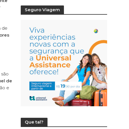
nte
r
Seguro Viagem
a de
ores
 são
el de
ção e
Que tal?