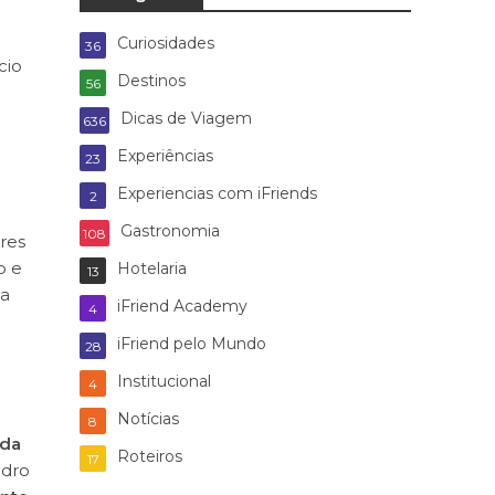
Curiosidades
36
cio
Destinos
56
Dicas de Viagem
636
Experiências
23
Experiencias com iFriends
2
Gastronomia
108
res
o e
Hotelaria
13
da
iFriend Academy
4
iFriend pelo Mundo
28
Institucional
4
Notícias
8
 da
Roteiros
17
edro