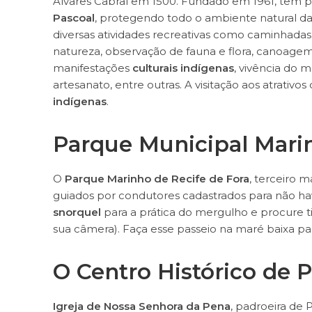
Álvares Cabral em 1500. Fundado em 1961, tem p
Pascoal
, protegendo todo o ambiente natural da 
diversas atividades recreativas como caminhadas
natureza, observação de fauna e flora, canoagem,
manifestações
culturais indígenas
, vivência do 
artesanato, entre outras. A visitação aos atrati
indígenas
.
Parque Municipal Marin
O
Parque Marinho de Recife de Fora
, terceiro m
guiados por condutores cadastrados para não ha
snorquel
para a prática do mergulho e procure ti
sua câmera). Faça esse passeio na maré baixa p
O Centro Histórico de 
Igreja de Nossa Senhora da Pena
, padroeira de 