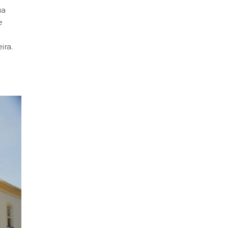
ua
e
ira.