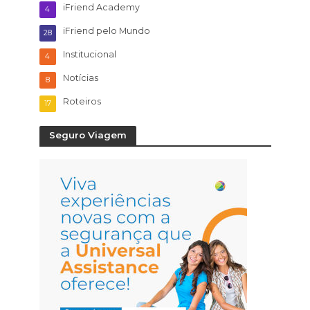
iFriend Academy
4
iFriend pelo Mundo
28
Institucional
4
Notícias
8
Roteiros
17
Seguro Viagem