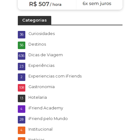
Categorias
Curiosidades
36
Destinos
56
Dicas de Viagem
636
Experiências
23
Experiencias com iFriends
2
Gastronomia
108
Hotelaria
13
iFriend Academy
4
iFriend pelo Mundo
28
Institucional
4
Notícias