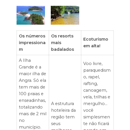
Os números
Os resorts
Ecoturismo
impressiona
mais
em alta!
m
badalados
A Ilha
Voo livre,
Grande é a
paraquedism
maior ilha de
o, rapel,
Angra. Só ela
rafting,
tem mais de
canoagem,
100 praias e
vela, trilhas e
enseadinhas,
A estrutura
mergulho…
totalizando
hoteleira da
você
mais de 2 mil
região tem
simplesmen
no
seus
te não ficará
município.