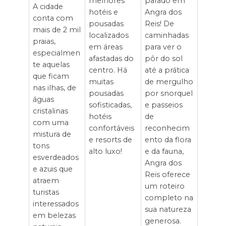
melhores
parado em
A cidade
hotéis e
Angra dos
conta com
pousadas
Reis! De
mais de 2 mil
localizados
caminhadas
praias,
em áreas
para ver o
especialmen
afastadas do
pôr do sol
te aquelas
centro. Há
até a prática
que ficam
muitas
de mergulho
nas ilhas, de
pousadas
por snorquel
águas
sofisticadas,
e passeios
cristalinas
hotéis
de
com uma
confortáveis
reconhecim
mistura de
e resorts de
ento da flora
tons
alto luxo!
e da fauna,
esverdeados
Angra dos
e azuis que
Reis oferece
atraem
um roteiro
turistas
completo na
interessados
sua natureza
em belezas
generosa.